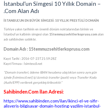
İstanbul’un Simgesi 10 Yıllık Domain –
.Com Alan Adı
İSTANBUL’UN EN BÜYÜK SİMGESİ: 10 YILLIK PRESTİJLİ DOMAİN
Türkiye yakın tarihinin en önemli dönüm noktalarından birinin ve
İstanbul’un kalbinin simgesi olan
15temmuzsehitlerkoprusu.com
alan
adı sahibinden satılıktır.
Domain Adı : 15temmuzsehitlerkoprusu.com
Kayıt Tarihi : 2016-07-23T21:59:28Z
Kayıt Firması : İsimtescil.net
“Domain transferi, ödeme IBAN hesabıma ulaştıktan sonra aynı gün
içinde [İsimtescil.net] içi ücretsiz transfer (push) veya Transfer Kodu
(Auth/EPP) verilerek gerçekleştirilecektir.”
Sahibinden.Com İlan Adresi:
https://www.sahibinden.com/ilan/ikinci-el-ve-sifir-
alisveris-bilgisayar-domain-hosting-yazilim-istanbul-